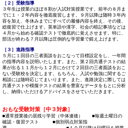
［２］受験指導
３年生は授業のほぼ８割が入試対策授業です。前半の８月ま
でに１・２年内容を徹底復習します。９月以降は随時３年内
容を加え、冬休みまでにすべての履修内容を終え、その後、
総復習で仕上げます。英単語や漢字、社会の暗記事項などは
４月から始める確認テストで徹底的に覚えさせます。特に、
部活が終わる７月以降は圧倒的な学習量で鍛え上げます。
［３］進路指導
５月に１回目の三者面談をおこなって目標設定をし、一年間
の指導内容を説明いたします。また、第２回共通テストの結
果が出る１１月から１２月にかけて２回目の三者面談をおこ
ない受験校を決定します。もちろん、入試や勉強に関するご
相談には随時応じてまいります。また、進路決定に際しては
共通テストや模擬テストの結果を豊富なデータをもとに分析
し、納得いただけるアドバイスをさせていただきます。
おもな受験対策［中３対象］
■通常授業後の居残り学習（中体連後） ■毎週土曜日の
確認・復習テスト ■個別弱点対策指
導 ■１０月以降は日曜日を授業