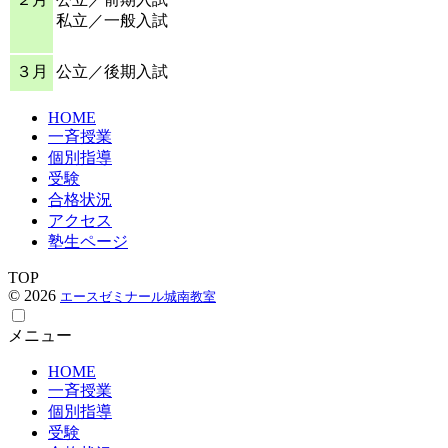
私立／一般入試
３月
公立／後期入試
HOME
一斉授業
個別指導
受験
合格状況
アクセス
塾生ページ
TOP
© 2026
エースゼミナール城南教室
メニュー
HOME
一斉授業
個別指導
受験