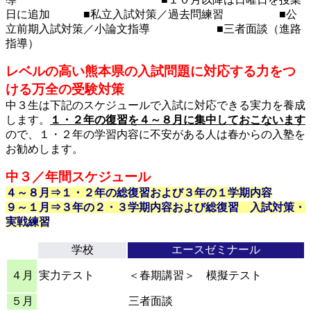
日に追加 ■私立入試対策／過去問練習 ■公
立前期入試対策／小論文指導 ■三者面談（進路
指導）
レベルの高い熊本県の入試問題に対応する力をつ
ける万全の受験対策
中３生は下記のスケジュールで入試に対応できる実力を養成
します。
１・２年の復習を４～８月に集中しておこないます
ので、１・２年の学習内容に不安がある人は春からの入塾を
お勧めします。
中３／年間スケジュール
４～８月
⇒１・２年の総復習および３年の１学期内容
９～１月
⇒３年の２・３学期内容および総復習 入試対策・
実戦練習
学校
エースゼミナール
４月
実力テスト
＜春期講習＞ 模擬テスト
５月
三者面談