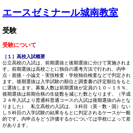
エースゼミナール城南教室
受験
受験について
［１］高校入試概要
公立高校の入試は、前期選抜と後期選抜に分けて実施されま
す。前期選抜は高校ごとに独自の選考方法で行われ、内申
点・面接・小論文・実技検査・学校独自検査などで判定され
ます。後期選抜は入学試験の順位と調査書の評定順位をもと
に選抜します。募集人数は前期選抜が定員の１０～１５％、
後期選抜は前期合格の生徒数を減じた数となります。（平成
２４年入試より普通科普通コースの入試は後期選抜のみとな
りました） 私立高校の入試は、３科目（英・数・国）ない
し５科目の入学試験の結果をもとに判定されるケースが一般
的です。内申点をどう評価するかについては学校によって差
があります
。