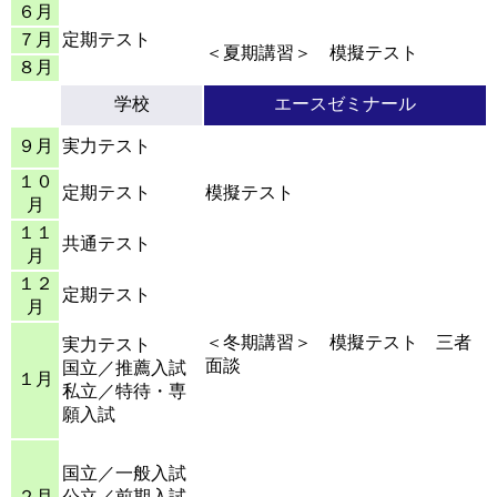
６月
７月
定期テスト
＜夏期講習＞ 模擬テスト
８月
学校
エースゼミナール
９月
実力テスト
１０
定期テスト
模擬テスト
月
１１
共通テスト
月
１２
定期テスト
月
＜冬期講習＞ 模擬テスト 三者
実力テスト
面談
国立／推薦入試
１月
私立／特待・専
願入試
国立／一般入試
２月
公立／前期入試